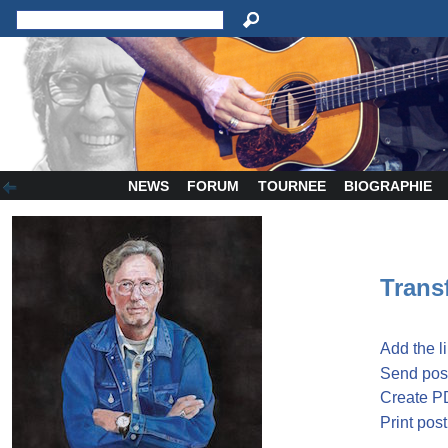
NEWS
FORUM
TOURNEE
BIOGRAPHIE
Transf
Add the l
Send post
Create P
Print post