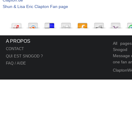
Shun & Lisa Eric Clapton Fan page
A PROPOS
All page
CONTACT
Snogod
Message d
QUI EST SNOGOD ?
one fan an
FAQ / AIDE
ClaptonW