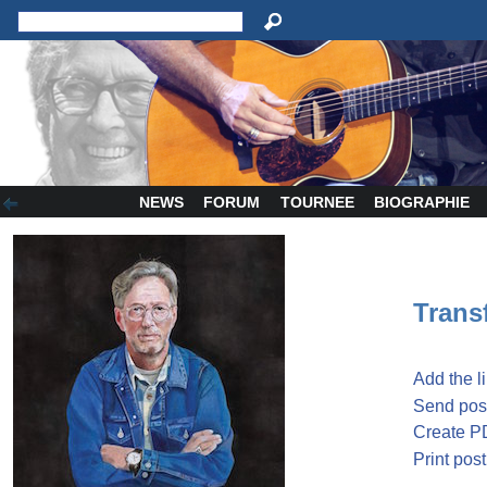
NEWS
FORUM
TOURNEE
BIOGRAPHIE
Transf
Add the l
Send post
Create P
Print post