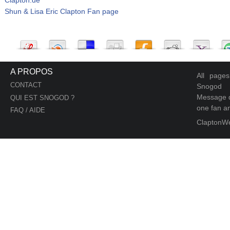
Shun & Lisa Eric Clapton Fan page
A PROPOS
All page
CONTACT
Snogod
Message d
QUI EST SNOGOD ?
one fan an
FAQ / AIDE
ClaptonW