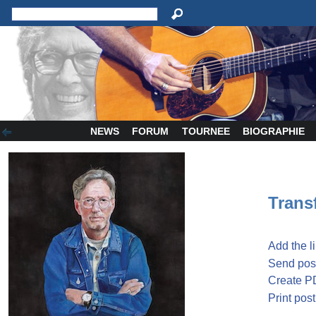
NEWS
FORUM
TOURNEE
BIOGRAPHIE
Transf
Add the l
Send post
Create P
Print post