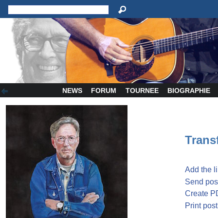
NEWS
FORUM
TOURNEE
BIOGRAPHIE
Transf
Add the l
Send post
Create P
Print post