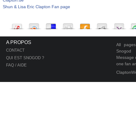
Shun & Lisa Eric Clapton Fan page
A PROPOS
All page
CONTACT
Snogod
Message d
QUI EST SNOGOD ?
one fan an
FAQ / AIDE
ClaptonW