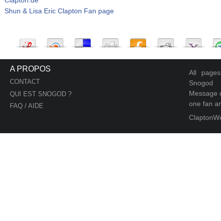
Shun & Lisa Eric Clapton Fan page
A PROPOS
All page
CONTACT
Snogod
Message d
QUI EST SNOGOD ?
one fan an
FAQ / AIDE
ClaptonW