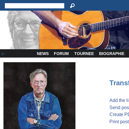
NEWS
FORUM
TOURNEE
BIOGRAPHIE
Transf
Add the l
Send post
Create P
Print post