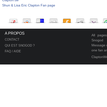
Shun & Lisa Eric Clapton Fan page
A PROPOS
All page
CONTACT
Snogod
Message d
QUI EST SNOGOD ?
one fan an
FAQ / AIDE
ClaptonW