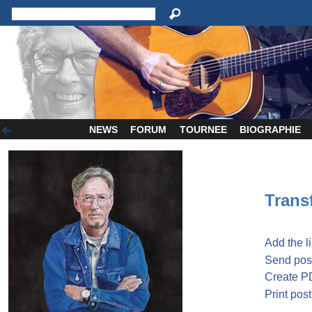
NEWS
FORUM
TOURNEE
BIOGRAPHIE
Transf
Add the l
Send post
Create P
Print post