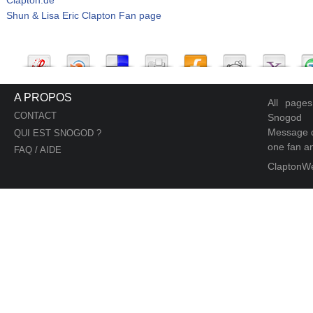
Shun & Lisa Eric Clapton Fan page
A PROPOS
All page
CONTACT
Snogod
Message d
QUI EST SNOGOD ?
one fan an
FAQ / AIDE
ClaptonW