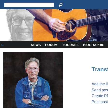
NEWS
FORUM
TOURNEE
BIOGRAPHIE
Transf
Add the l
Send post
Create P
Print post