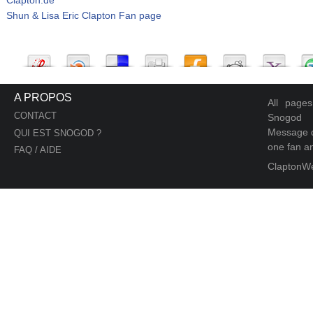
Shun & Lisa Eric Clapton Fan page
A PROPOS
All page
CONTACT
Snogod
Message d
QUI EST SNOGOD ?
one fan an
FAQ / AIDE
ClaptonW