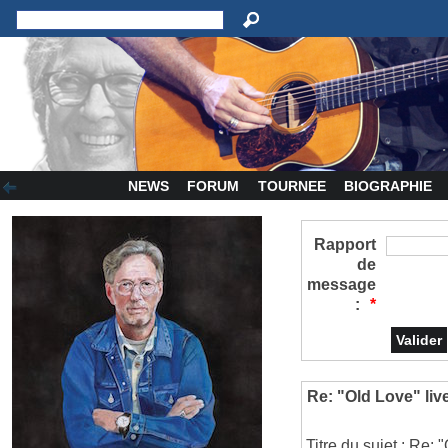
NEWS
FORUM
TOURNEE
BIOGRAPHIE
Rapport
de
message
:
*
Re: "Old Love" liv
Titre du sujet : Re: