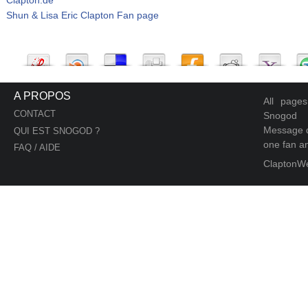
Shun & Lisa Eric Clapton Fan page
A PROPOS
All page
CONTACT
Snogod
Message d
QUI EST SNOGOD ?
one fan an
FAQ / AIDE
ClaptonW