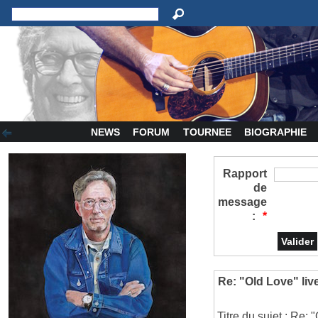
NEWS
FORUM
TOURNEE
BIOGRAPHIE
Rapport
de
message
:
*
Re: "Old Love" liv
Titre du sujet : Re: