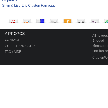
Shun & Lisa Eric Clapton Fan page
A PROPOS
All page
CONTACT
Snogod
Message d
QUI EST SNOGOD ?
one fan an
FAQ / AIDE
ClaptonW