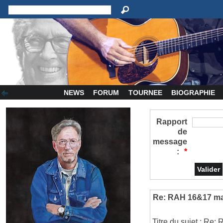
NEWS
FORUM
TOURNEE
BIOGRAPHIE
Rapport
de
message
:
*
Re: RAH 16&17 ma
Titre du sujet : Re