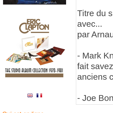
Titre du s
avec...
par Arna
- Mark Kn
fait save
anciens 
- Joe B