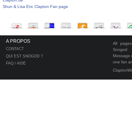
Shun & Lisa Eric Clapton Fan page
A PROPOS
All page
CONTACT
Snogod
Message d
QUI EST SNOGOD ?
one fan an
FAQ / AIDE
ClaptonW