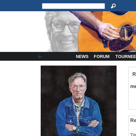
NEWS
FORUM
TOURNEE
R
m
Re
Ti