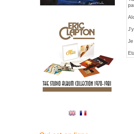
pa
Al
J'
Je
Et