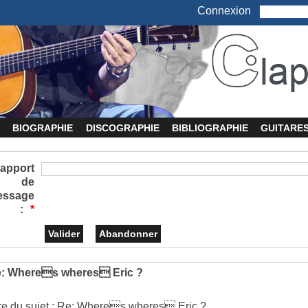
Connexion
BIOGRAPHIE
DISCOGRAPHIE
BIBLIOGRAPHIE
GUITARE
apport
de
essage
:
*
: Wheres wheres Eric ?
tre du sujet : Re: Wheres wheres Eric ?