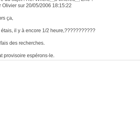
r Olivier sur 20/05/2006 18:15:22
ors ça,
y étais, il y à encore 1/2 heure,???????????
 fais des recherches.
at provisoire espérons-le.