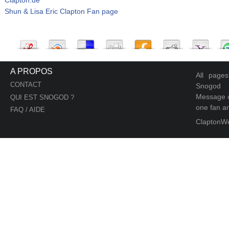
Shun & Lisa Eric Clapton Fan page
A PROPOS
All page
CONTACT
Snogod
Message d
QUI EST SNOGOD ?
one fan an
FAQ / AIDE
ClaptonW