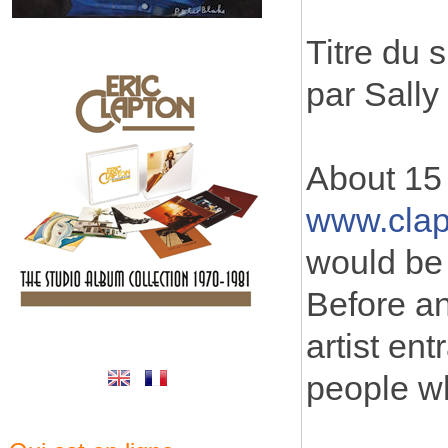
Titre du 
par Sally
About 15
www.clap
would be 
Before an
artist ent
people wh