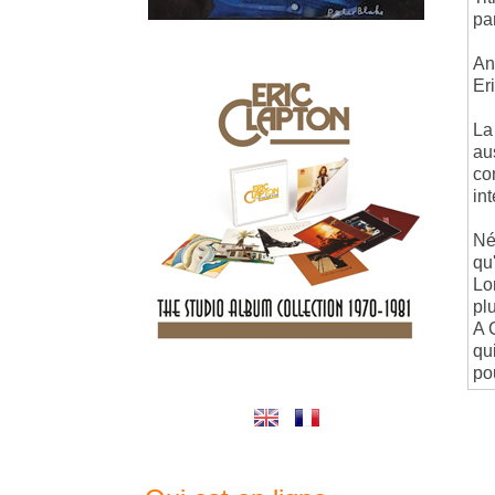
pa
An
Er
La
au
co
in
Né
qu'
Lo
pl
A 
qu
po