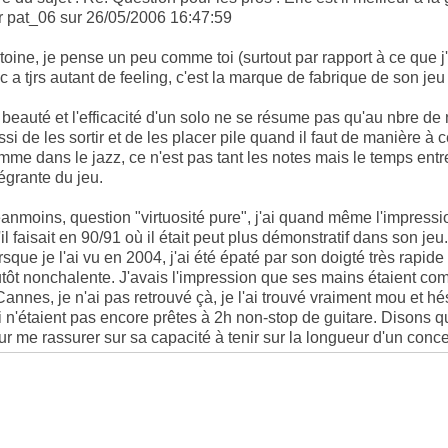
r pat_06 sur 26/05/2006 16:47:59
toine, je pense un peu comme toi (surtout par rapport à ce que j
ic a tjrs autant de feeling, c'est la marque de fabrique de son jeu
 beauté et l'efficacité d'un solo ne se résume pas qu'au nbre de not
ssi de les sortir et de les placer pile quand il faut de manière
mme dans le jazz, ce n'est pas tant les notes mais le temps entre l
tégrante du jeu.
anmoins, question "virtuosité pure", j'ai quand même l'impressi
il faisait en 90/91 où il était peut plus démonstratif dans son jeu.
rsque je l'ai vu en 2004, j'ai été épaté par son doigté très rapide 
utôt nonchalente. J'avais l'impression que ses mains étaient c
Cannes, je n'ai pas retrouvé çà, je l'ai trouvé vraiment mou et hés
i n'étaient pas encore prêtes à 2h non-stop de guitare. Disons que
ur me rassurer sur sa capacité à tenir sur la longueur d'un conc