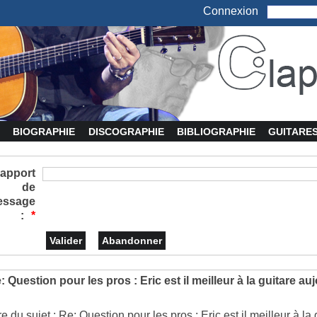
Connexion
BIOGRAPHIE
DISCOGRAPHIE
BIBLIOGRAPHIE
GUITARE
apport
de
essage
:
*
: Question pour les pros : Eric est il meilleur à la guitare 
tre du sujet : Re: Question pour les pros : Eric est il meilleur à 