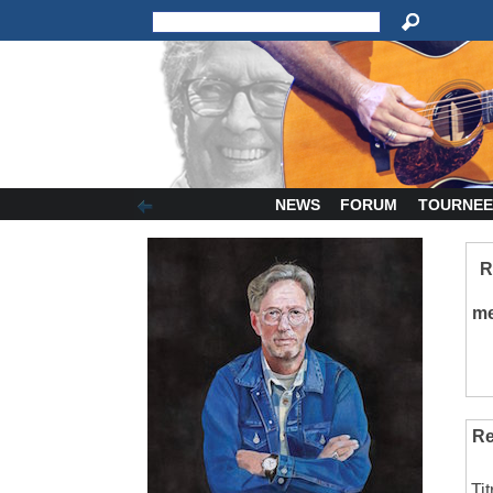
NEWS
FORUM
TOURNEE
R
m
Re
Ti