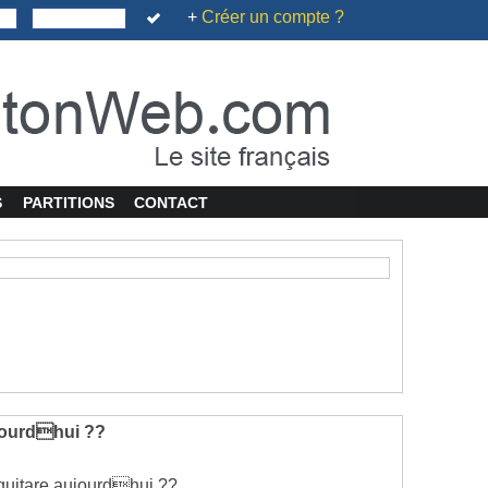
+
Créer un compte ?
S
PARTITIONS
CONTACT
aujourdhui ??
la guitare aujourdhui ??