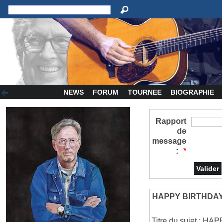
NEWS
FORUM
TOURNEE
BIOGRAPHIE
Rapport
de
message
:
*
HAPPY BIRTHDA
Titre du sujet : 