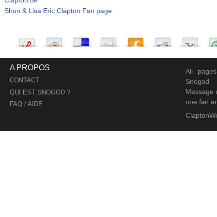
Shun & Lisa Eric Clapton Fan page
A PROPOS
All page
CONTACT
Snogod
Message d
QUI EST SNOGOD ?
one fan an
FAQ / AIDE
ClaptonW