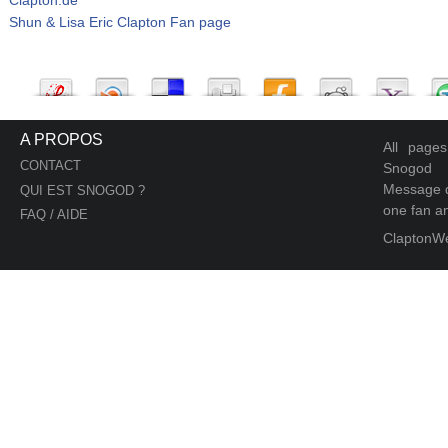
Shun & Lisa Eric Clapton Fan page
A PROPOS
All page
CONTACT
Snogod
Message d
QUI EST SNOGOD ?
one fan an
FAQ / AIDE
ClaptonW