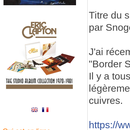
Titre du 
par Snog
J'ai réce
"Border S
Il y a to
légèremen
cuivres.
https://