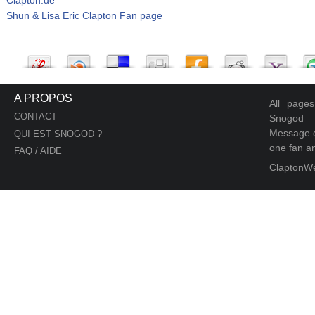
Shun & Lisa Eric Clapton Fan page
A PROPOS
All page
CONTACT
Snogod
Message d
QUI EST SNOGOD ?
one fan an
FAQ / AIDE
ClaptonW