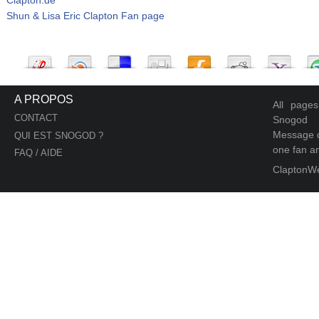
Shun & Lisa Eric Clapton Fan page
A PROPOS
All page
CONTACT
Snogod
Message d
QUI EST SNOGOD ?
one fan an
FAQ / AIDE
ClaptonW