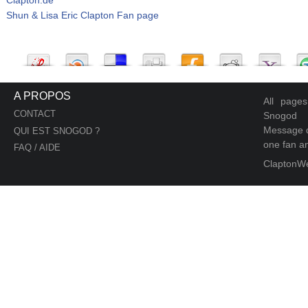
Shun & Lisa Eric Clapton Fan page
A PROPOS
All page
CONTACT
Snogod
Message d
QUI EST SNOGOD ?
one fan an
FAQ / AIDE
ClaptonW