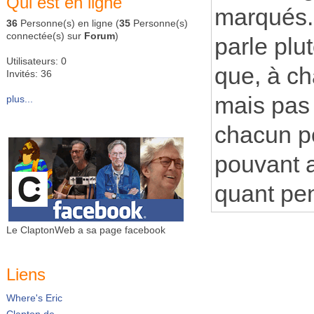
Qui est en ligne
marqués..
36
Personne(s) en ligne (
35
Personne(s)
connectée(s) sur
Forum
)
parle plu
Utilisateurs: 0
que, à ch
Invités: 36
mais pas 
plus...
chacun po
pouvant a
quant pe
Le ClaptonWeb a sa page facebook
Liens
Where's Eric
Clapton.de