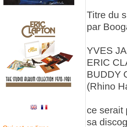
Titre du 
par Boog
YVES JAM
ERIC CLA
BUDDY G
(Rhino H
ce serait
sa discog