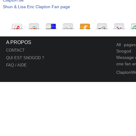
Shun & Lisa Eric Clapton Fan page
A PROPOS
All page
CONTACT
Snogod
Message d
QUI EST SNOGOD ?
one fan an
FAQ / AIDE
ClaptonW