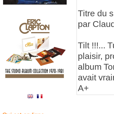
Titre du 
par Clau
Tilt !!!.
plaisir, 
album Ton
avait vra
A+