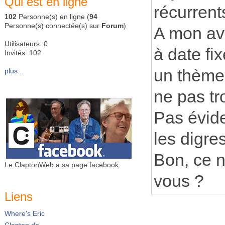
Qui est en ligne
récurrent
102
Personne(s) en ligne (
94
Personne(s) connectée(s) sur
Forum
)
A mon avi
Utilisateurs: 0
à date fi
Invités: 102
un thème 
plus...
ne pas tro
Pas évide
les digre
Bon, ce n
Le ClaptonWeb a sa page facebook
vous ?
Liens
Where's Eric
Clapton.de