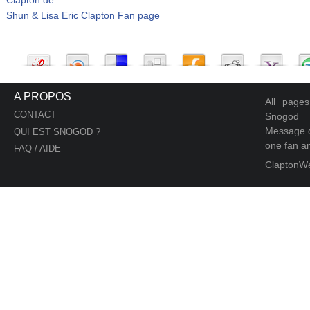
Shun & Lisa Eric Clapton Fan page
A PROPOS
All page
CONTACT
Snogod
Message d
QUI EST SNOGOD ?
one fan an
FAQ / AIDE
ClaptonW