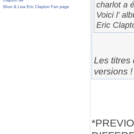
charlot a é
Shun & Lisa Eric Clapton Fan page
Voici l' a
Eric Clapt
Les titre
versions !
*PREVI