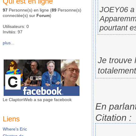
Qui est en ligne
JOEY06 a é
97
Personne(s) en ligne (
89
Personne(s)
connectée(s) sur
Forum
)
Apparemme
pourtant es
Utilisateurs: 0
Invités: 97
plus...
Je trouve 
totalement
Le ClaptonWeb a sa page facebook
En parlan
Citation :
Liens
Where's Eric
Clapton.de