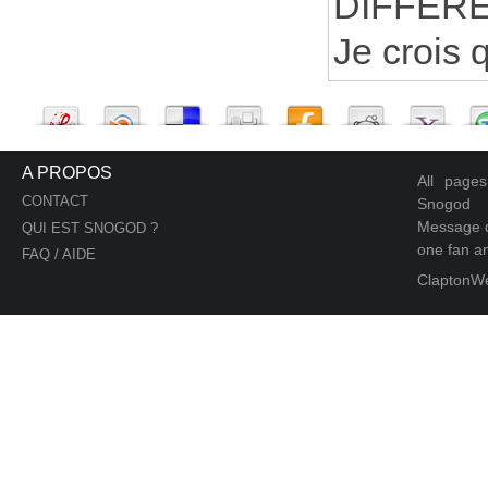
DIFFERE
Je crois q
A PROPOS
All page
CONTACT
Snogod
Message d
QUI EST SNOGOD ?
one fan an
FAQ / AIDE
ClaptonW