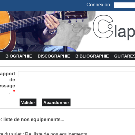
Connexion
BIOGRAPHIE
DISCOGRAPHIE
BIBLIOGRAPHIE
GUITARE
apport
de
essage
:
*
: liste de nos equipements...
tre du sujet : Re: liste de nos equipements...