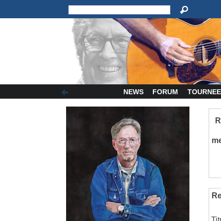
NEWS
FORUM
TOURNEE
R
m
Re
Ti