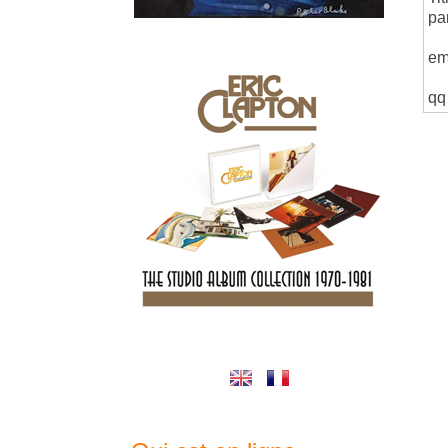
pa
em
qq