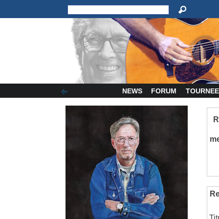
NEWS
FORUM
TOURNEE
R
m
Re
Ti