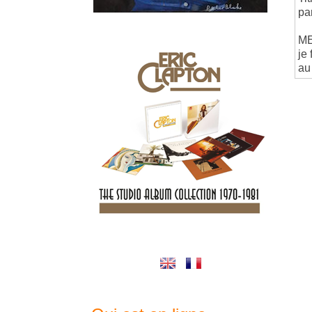
pa
ME
je 
au