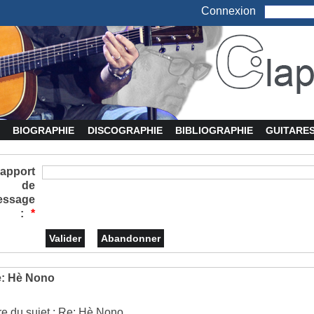
Connexion
BIOGRAPHIE
DISCOGRAPHIE
BIBLIOGRAPHIE
GUITARE
apport
de
essage
:
*
: Hè Nono
tre du sujet : Re: Hè Nono