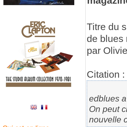
magazin
Titre du s
de blues
par Olivi
Citation :
edblues a 
On peut ch
nouvelle 