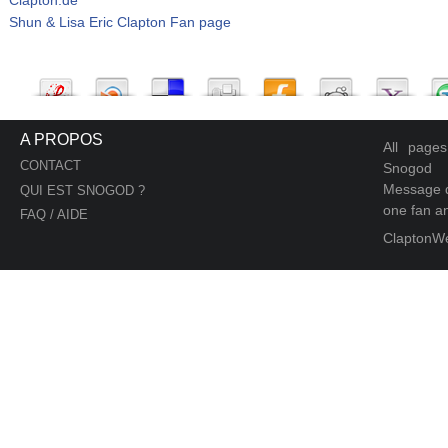
Shun & Lisa Eric Clapton Fan page
A PROPOS
All page
CONTACT
Snogod
Message d
QUI EST SNOGOD ?
one fan an
FAQ / AIDE
ClaptonW