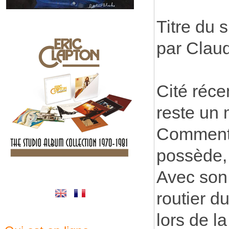
Titre du s
par Clau
Cité réce
reste un 
Comment s
possède, 
Avec son 
routier d
lors de l