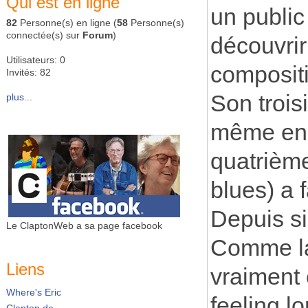
Qui est en ligne
un public
82
Personne(s) en ligne (
58
Personne(s)
connectée(s) sur
Forum
)
découvrir
Utilisateurs: 0
composit
Invités: 82
Son trois
plus...
même eng
quatrième
blues) a f
Depuis si
Le ClaptonWeb a sa page facebook
Comme la 
Liens
vraiment 
Where's Eric
feeling l
Clapton.de