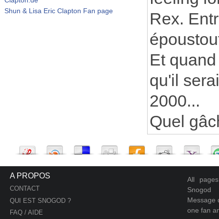
Shun & Lisa Eric Clapton Fan page
Rex. Entr
époustouf
Et quand j
qu'il ser
2000...
Quel gâch
A PROPOS
All page
CONTACT
Snogod
Message d
QUI EST SNOGOD ?
one fan an
FAQ / AIDE