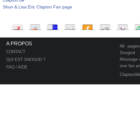
Shun & Lisa Eric Clapton Fan page
A PROPOS
All page
CONTACT
Snogod
Message d
QUI EST SNOGOD ?
one fan an
FAQ / AIDE
ClaptonW