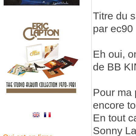
Titre du 
par ec90
Eh oui, o
de BB KI
Pour ma p
encore to
En tout ca
Sonny Lan