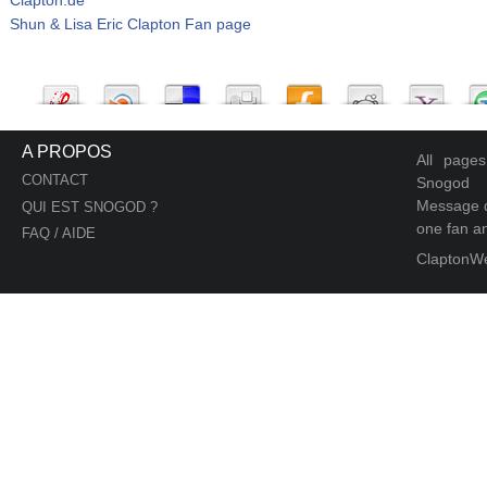
Shun & Lisa Eric Clapton Fan page
A PROPOS
All page
CONTACT
Snogod
Message d
QUI EST SNOGOD ?
one fan an
FAQ / AIDE
ClaptonW