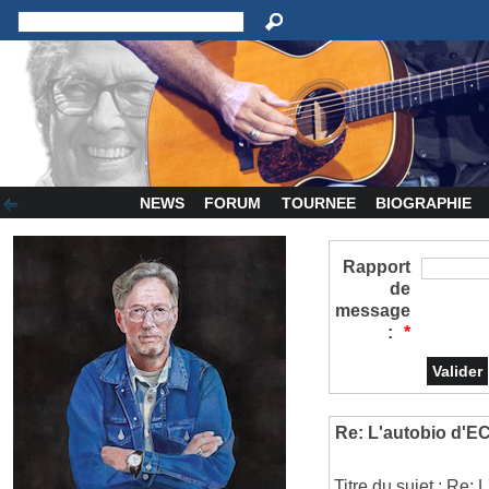
NEWS
FORUM
TOURNEE
BIOGRAPHIE
Rapport
de
message
:
*
Re: L'autobio d'E
Titre du sujet : Re: 