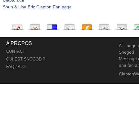
Shun & Lisa Eric Clapton Fan page
A PROPOS
All page
CONTACT
Snogod
Message d
QUI EST SNOGOD ?
one fan an
FAQ / AIDE
ClaptonW