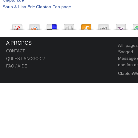
Shun & Lisa Eric Clapton Fan page
A PROPOS
All page
CONTACT
Snogod
Message d
QUI EST SNOGOD ?
one fan an
FAQ / AIDE
ClaptonW