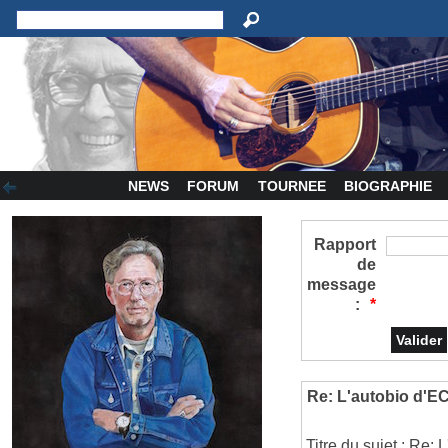
NEWS
FORUM
TOURNEE
BIOGRAPHIE
Rapport
de
message
:
*
Re: L'autobio d'E
Titre du sujet : Re: 