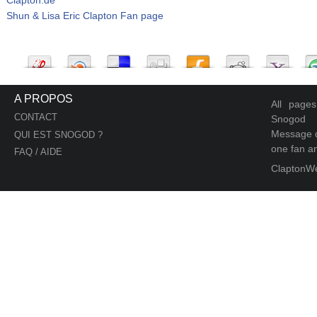
Shun & Lisa Eric Clapton Fan page
A PROPOS
All page
CONTACT
Snogod
Message d
QUI EST SNOGOD ?
one fan an
FAQ / AIDE
ClaptonW