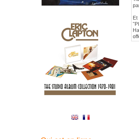
pa
Et
"P
Ha
of