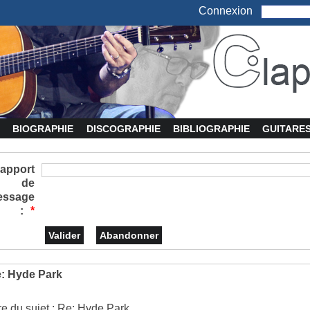
Connexion
BIOGRAPHIE
DISCOGRAPHIE
BIBLIOGRAPHIE
GUITARE
apport
de
essage
:
*
: Hyde Park
tre du sujet : Re: Hyde Park