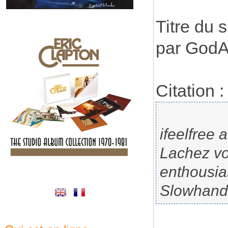
Titre du 
par GodA
Citation :
ifeelfree a
Lachez vo
enthousia
Slowhand3