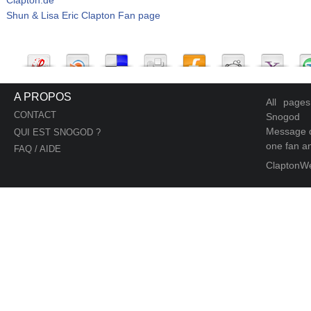
Shun & Lisa Eric Clapton Fan page
A PROPOS
All page
CONTACT
Snogod
Message d
QUI EST SNOGOD ?
one fan an
FAQ / AIDE
ClaptonW