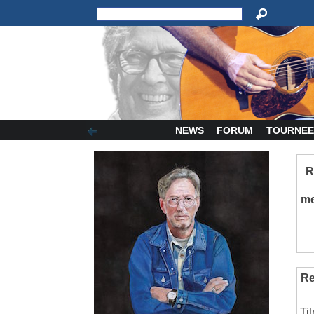
NEWS
FORUM
TOURNEE
R
m
Re
Ti