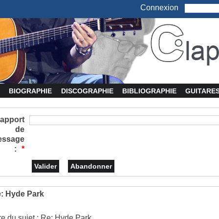
Connexion
BIOGRAPHIE
DISCOGRAPHIE
BIBLIOGRAPHIE
GUITARE
apport
de
essage
:
*
: Hyde Park
tre du sujet : Re: Hyde Park