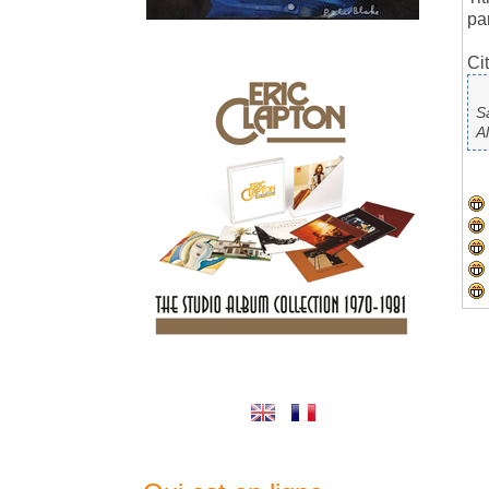
pa
Cit
Sa
A