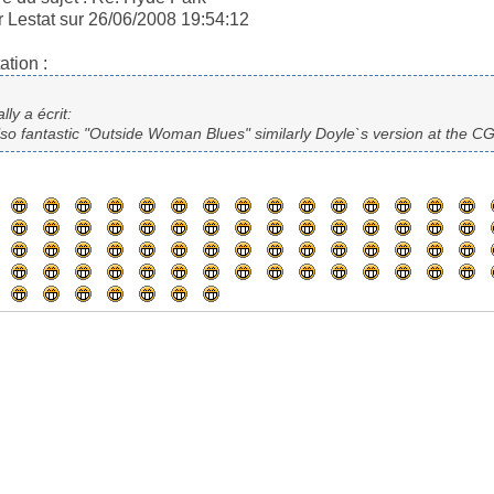
r Lestat sur 26/06/2008 19:54:12
ation :
lly a écrit:
lso fantastic "Outside Woman Blues" similarly Doyle`s version at the C