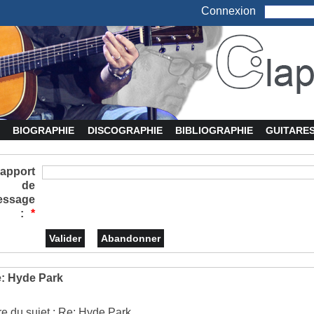
Connexion
BIOGRAPHIE
DISCOGRAPHIE
BIBLIOGRAPHIE
GUITARE
apport
de
essage
:
*
: Hyde Park
tre du sujet : Re: Hyde Park