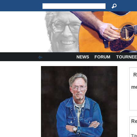
NEWS
FORUM
TOURNEE
R
m
Re
Ti