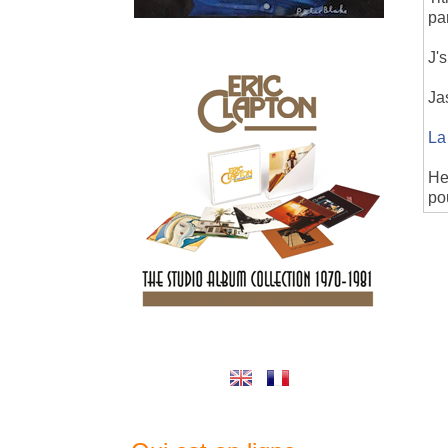
pa
J's
Jas
La
He
po