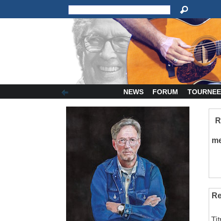
NEWS
FORUM
TOURNEE
R
m
Re
Ti