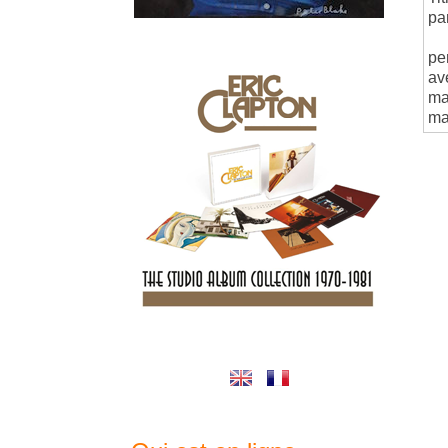
pa
pe
av
ma
mai