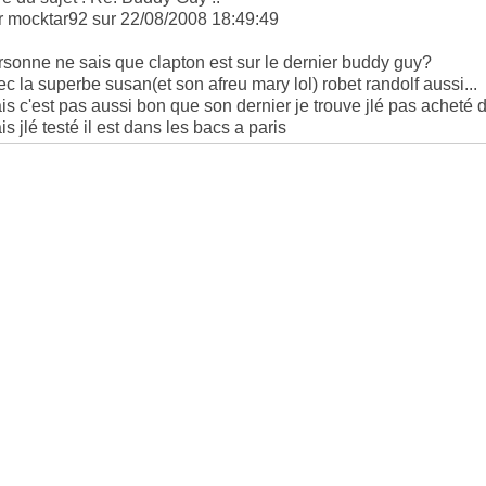
r mocktar92 sur 22/08/2008 18:49:49
rsonne ne sais que clapton est sur le dernier buddy guy?
ec la superbe susan(et son afreu mary lol) robet randolf aussi...
is c'est pas aussi bon que son dernier je trouve jlé pas acheté du
s jlé testé il est dans les bacs a paris