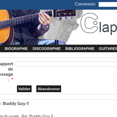
Connexion
BIOGRAPHIE
DISCOGRAPHIE
BIBLIOGRAPHIE
GUITARE
apport
de
essage
:
*
: Buddy Guy !!
tre du sujet : Re: Buddy Guy !!