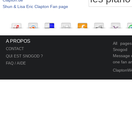
Shun & Lisa Eric Clapton Fan page
A PROPOS
All page
CONTACT
Snogod
Message d
QUI EST SNOGOD ?
one fan an
FAQ / AIDE
ClaptonW