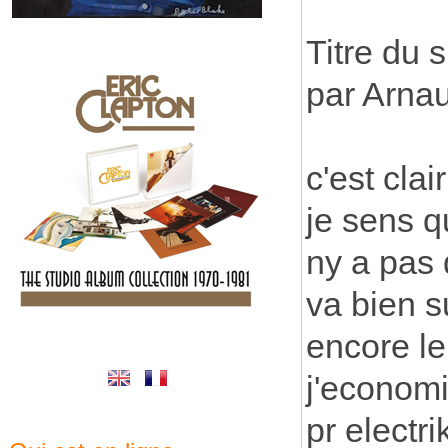
Titre du s
par Arna
c'est clai
je sens q
ny a pas 
va bien su
encore le
j'economi
pr electrik