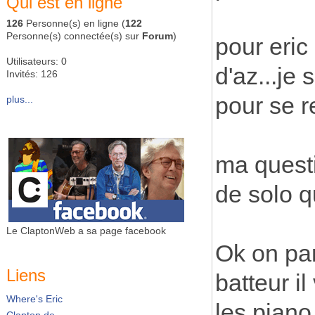
Qui est en ligne
126
Personne(s) en ligne (
122
Personne(s) connectée(s) sur
Forum
)
pour eric
Utilisateurs: 0
d'az...je 
Invités: 126
pour se re
plus...
ma questi
de solo 
Le ClaptonWeb a sa page facebook
Ok on par
Liens
batteur i
Where's Eric
les piano
Clapton.de