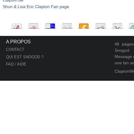
Shun & Lisa Eric Clapton Fan page
A PROPOS
All page
CONTACT
Snogod
Message d
QUI EST SNOGOD ?
one fan an
FAQ / AIDE
ClaptonW