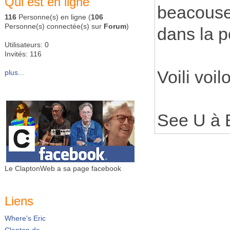
Qui est en ligne
beacouse 
116
Personne(s) en ligne (
106
Personne(s) connectée(s) sur
Forum
)
dans la p
Utilisateurs: 0
Invités: 116
Voili voil
plus...
See U à Be
Le ClaptonWeb a sa page facebook
Liens
Where's Eric
Clapton.de