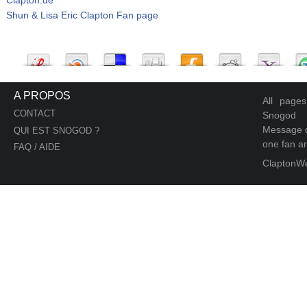
Shun & Lisa Eric Clapton Fan page
A PROPOS
All page
CONTACT
Snogod
Message d
QUI EST SNOGOD ?
one fan an
FAQ / AIDE
ClaptonW