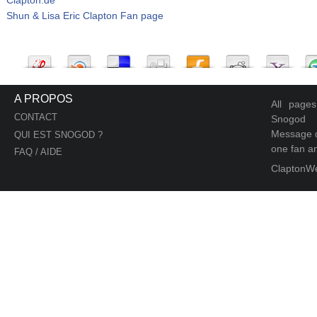
Shun & Lisa Eric Clapton Fan page
A PROPOS
All page
CONTACT
Snogod
Message d
QUI EST SNOGOD ?
one fan an
FAQ / AIDE
ClaptonW