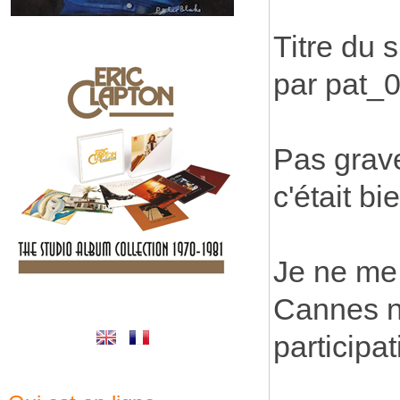
Titre du 
par pat_
Pas grave
c'était b
Je ne me 
Cannes n
participa