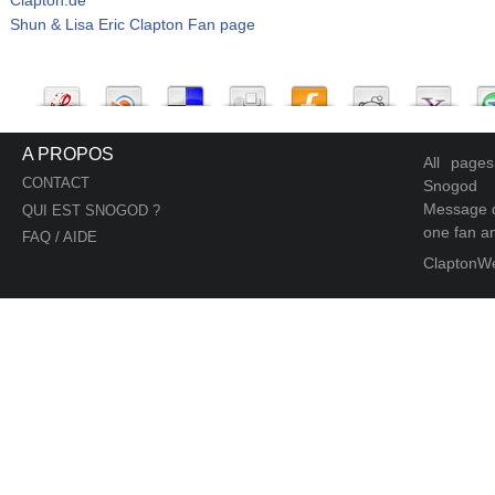
Shun & Lisa Eric Clapton Fan page
A PROPOS
All page
CONTACT
Snogod
Message d
QUI EST SNOGOD ?
one fan an
FAQ / AIDE
ClaptonW