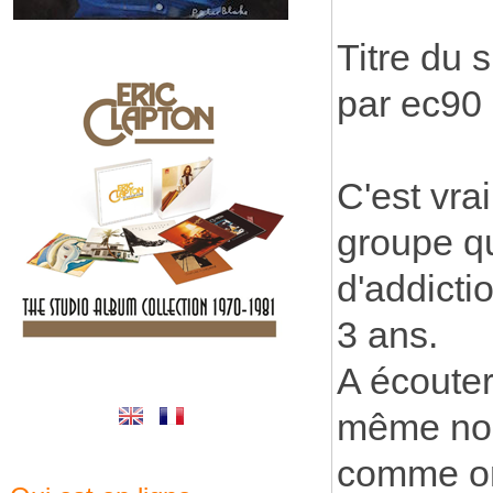
Titre du s
par ec90
C'est vra
groupe q
d'addictio
3 ans.
A écouter
même nom
comme on 