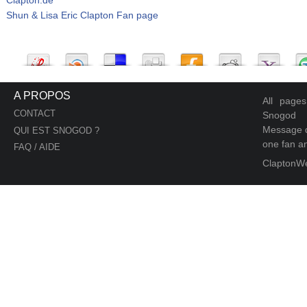
Shun & Lisa Eric Clapton Fan page
A PROPOS
All page
CONTACT
Snogod
Message d
QUI EST SNOGOD ?
one fan an
FAQ / AIDE
ClaptonW