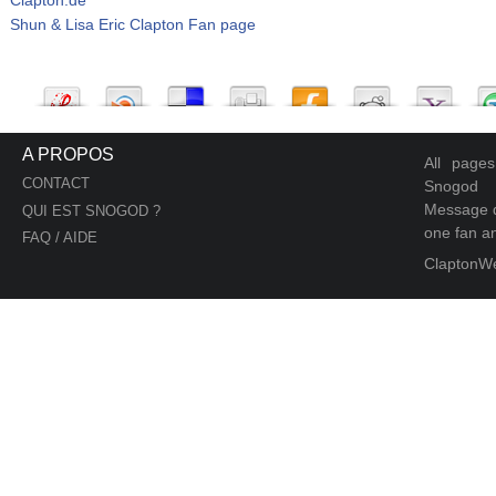
Shun & Lisa Eric Clapton Fan page
A PROPOS
All page
CONTACT
Snogod
Message d
QUI EST SNOGOD ?
one fan an
FAQ / AIDE
ClaptonW