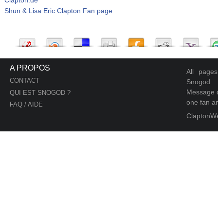
Shun & Lisa Eric Clapton Fan page
A PROPOS
All page
CONTACT
Snogod
Message d
QUI EST SNOGOD ?
one fan an
FAQ / AIDE
ClaptonW