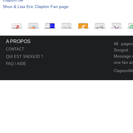
Shun & Lisa Eric Clapton Fan page
A PROPOS
All page
CONTACT
Snogod
Message d
QUI EST SNOGOD ?
one fan an
FAQ / AIDE
ClaptonW