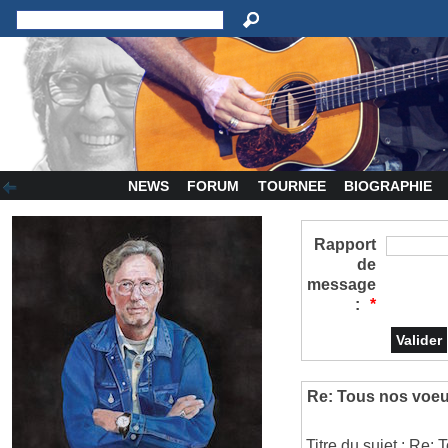
NEWS
FORUM
TOURNEE
BIOGRAPHIE
Rapport
de
message
:
*
Re: Tous nos voeu
Titre du sujet : Re: