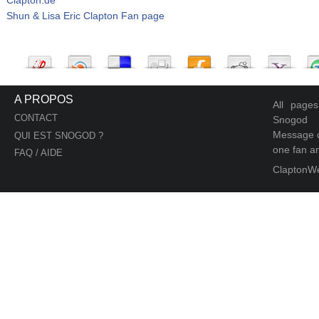
Shun & Lisa Eric Clapton Fan page
A PROPOS
All page
CONTACT
Snogod
Message d
QUI EST SNOGOD ?
one fan an
FAQ / AIDE
ClaptonW