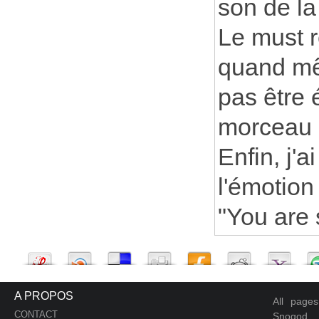
son de la
Le must re
quand mê
pas être é
morceau 
Enfin, j'
l'émotion 
"You are 
A PROPOS
All page
CONTACT
Snogod