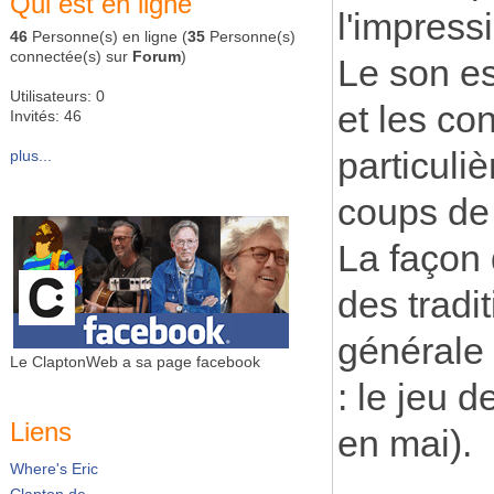
Qui est en ligne
l'impress
46
Personne(s) en ligne (
35
Personne(s)
connectée(s) sur
Forum
)
Le son es
Utilisateurs: 0
et les co
Invités: 46
particuli
plus...
coups de m
La façon 
des tradi
générale
Le ClaptonWeb a sa page facebook
: le jeu d
Liens
en mai).
Where's Eric
Clapton.de