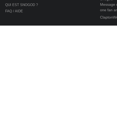
Message d
QUI EST SNOGOD ?
one fan an
FAQ / AIDE
ClaptonW