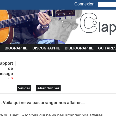
Connexion
BIOGRAPHIE
DISCOGRAPHIE
BIBLIOGRAPHIE
GUITARE
apport
de
essage
:
*
: Voila qui ne va pas arranger nos affaires...
re du sujet : Re: Voila qui ne va pas arranger nos affaires...