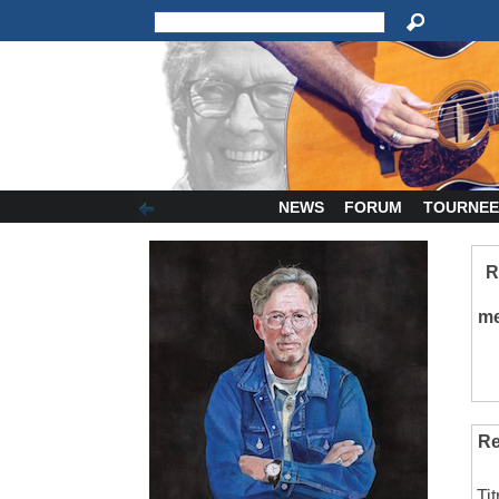
NEWS
FORUM
TOURNEE
R
m
Re
Tit