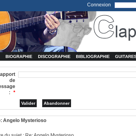
Connexion
BIOGRAPHIE
DISCOGRAPHIE
BIBLIOGRAPHIE
GUITARE
apport
de
essage
:
*
: Angelo Mysterioso
tre du sujet : Re: Angelo Mysterioso