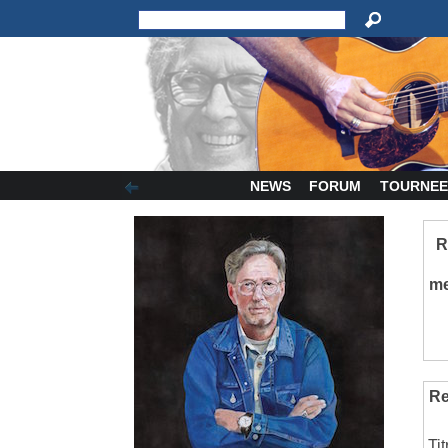
NEWS
FORUM
TOURNEE
R
m
Re
Ti