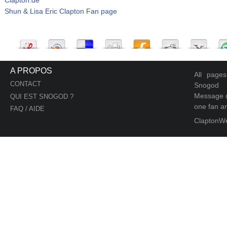
Shun & Lisa Eric Clapton Fan page
A PROPOS
All page
CONTACT
Snogod
Message d
QUI EST SNOGOD ?
one fan an
FAQ / AIDE
ClaptonW